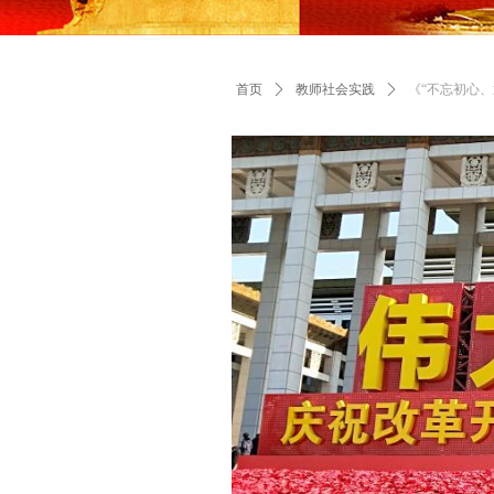
首页
ꄲ
教师社会实践
ꄲ
《“不忘初心