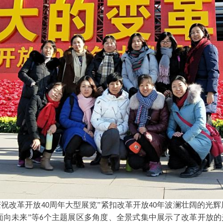
庆祝改革开放
周年大型展览
”紧扣改革开放
年波澜壮阔的光辉
40
40
面向未来”等
个主题展区多角度、全景式集中展示了改革开放的
6